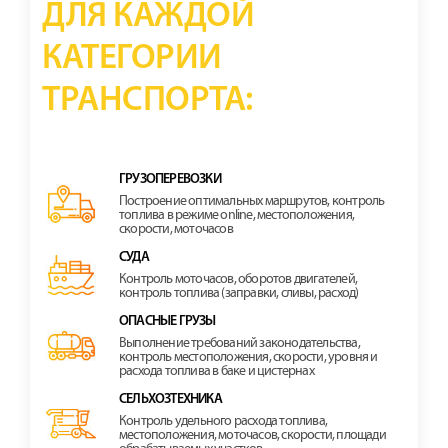
ДЛЯ КАЖДОЙ
КАТЕГОРИИ
ТРАНСПОРТА:
ГРУЗОПЕРЕВОЗКИ
Построение оптимальных маршрутов, контроль
топлива в режиме online, местоположения,
скорости, моточасов
СУДА
Контроль моточасов, оборотов двигателей,
контроль топлива (заправки, сливы, расход)
ОПАСНЫЕ ГРУЗЫ
Выполнение требований законодательства,
контроль местоположения, скорости, уровня и
расхода топлива в баке и цистернах
СЕЛЬХОЗТЕХНИКА
Контроль удельного расхода топлива,
местоположения, моточасов, скорости, площади